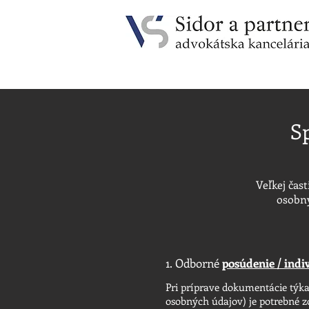
S
Veľkej čas
osobný
1. Odborné
posúdenie / indi
Pri príprave dokumentácie týk
osobných údajov) je potrebné 