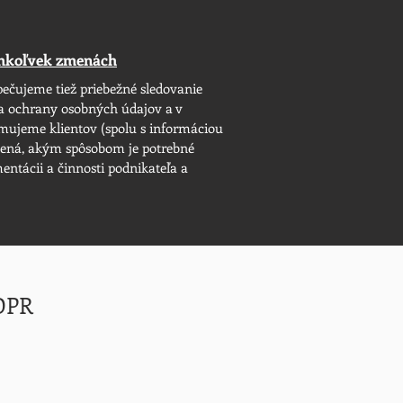
chkoľvek zmenách
pečujeme tiež priebežné sledovanie
sa ochrany osobných údajov a v
mujeme klientov (spolu s informáciou
mená, akým spôsobom je potrebné
ntácii a činnosti podnikateľa a
GDPR