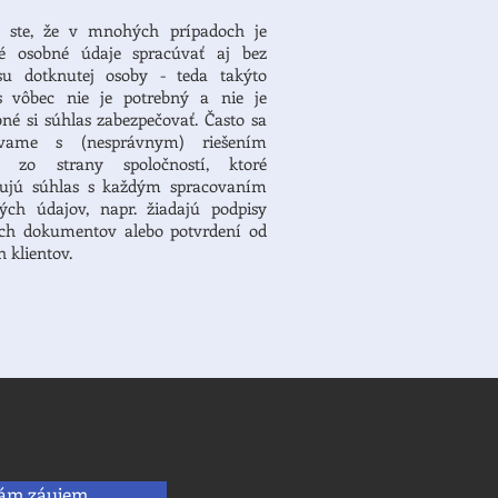
i ste, že
v mnohých prípadoch je
 osobné údaje spracúvať aj bez
su dotknutej osoby - teda takýto
s vôbec nie je potrebný a nie je
bné si súhlas zabezpečovať. Často sa
távame s (nesprávnym) riešením
PR
zo strany spoločností, ktoré
ujú súhlas s každým spracovaním
ých údajov, napr. žiadajú podpisy
ch dokumentov alebo potvrdení od
h klientov.
ám záujem