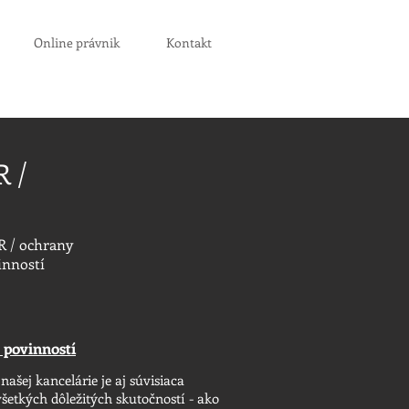
Online právnik
Kontakt
 /
R / ochrany
inností
 povinností
našej kancelárie je aj súvisiaca
všetkých dôležitých skutočností - ako