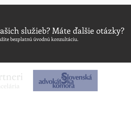
ašich služieb? Máte ďalšie otázky?
užite bezplatnú úvodnú konzultáciu.
zapísaná v OR
sídlo: Železn
pobočka: Eins
IČO: 52 635 9
DIČ: 2121087
GDPR - zás
Právne inf
 obchodné spoločnosti
​Služby pre občanov / spot
2 488
0915 796 26