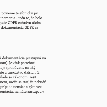
povieme telefonicky pri
nemenia - teda to, čo bolo
rípade GDPR zohráva úlohu
že dokumentácia GDPR sa
vá dokumentácia prístupná na
nom). Je však potrebné
aje spracúvate, na aký
ate a množstvo ďalších. Z
úlade so zákonom riešiť
rnetu, môže sa stať, že nebudú
m prípade nemáte s kým vec
mentáciu, nemáte zástupcu v