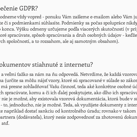
pečenie GDPR?
hodneme vždy vopred - ponuku Vám zašleme e-mailom alebo Vám ju 
e či s podmienkami súhlasíte. Podmienky sa počas spolupráce nikdy 
do konca. Výšku odmeny určujeme podľa viacerých skutočností (v p
toré spracúvate, spôsob spracúvania a druh osobných údajov - keď
ych spoločností, a to rozsahom, ale aj samotným obsahom).
kumentov stiahnuté z internetu?
 a veľmi ťažko sa nám na ňu odpovedá. Netvrdíme, že každá vzoro
na (určite sa môžu nájsť vzory, ktoré sú spracované v súlade so záko
má presne zohľadňovať Vašu činnosť, teda aké konkrétne osobné úd
 spracúvate, komu a či ich ďalej poskytujete, ako dlho ich spracúv
nie je možné, aby existovala vzorová dokumentácia, ktorá bude v s
- to, jednoducho, nie je možné. Teda, ak využijete dokumenty z inte
ete napríklad dostať sankciu od kontrolného úradu; rovnako v tako
rtnera (dodávateľa), ktorý nesie zodpovednosť za zhotovenú doku
 atď.