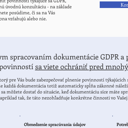
splniť povinnosti týkajúce sa GDPR,
Kon
ú úvodnú konzultáciu - na základe
nete posúdime, či sa na Vás
ona vzťahujú alebo nie.
ym spracovaním dokumentácie GDPR a 
povinností
sa viete ochrániť pred mnoh
torý pre Vás bude zabezpečovať plnenie povinností týkajúcich 
nie každá dokumentácia totiž automaticky spĺňa zákonné náleži
sa môžete dostať do situácie, keď dokumentáciu síce máte s
príklad tak, že táto nezohľadňuje konkrétne činnosti vo Vašej 
Obmedzenie spracúvania údajov
Potre