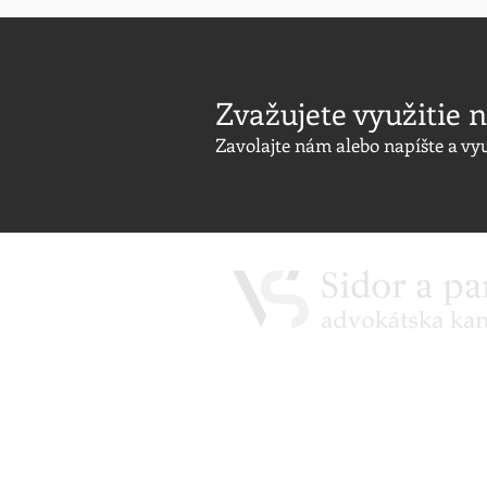
Zvažujete využitie n
Zavolajte nám alebo napíšte a vy
​Služby pre podnikateľov /
0948 11