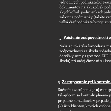
jednotlivých podnikateľov. Pou
dokumentov na akúkoľvek podni
akýchkoľvek podmienkach jedn
zákonné podmienky (takéto vzor
veľká časť podnikateľov využíva
3.
Poistenie zodpovednosti 
Naša advokátska kancelária má
zodpovednosti za škodu spôsoben
do výšky sumy 1.500.000 EUR. 
škodu) pri našej činnosti sú kr
5.
Zastupovanie pri kontrol
Súčasťou zastúpenia je aj zast
týkajúcom sa kontroly plnenia p
prípadné konzultácie v prípade
(Vašich klientov, ktorých osobné