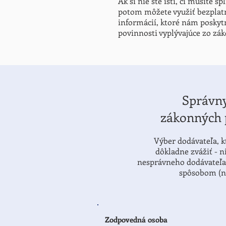
Ak si nie ste istí, či musíte 
potom môžete využiť bezplatn
informácií, ktoré nám poskyt
povinnosti vyplývajúce zo zák
Správn
zákonných 
Výber dodávateľa, k
dôkladne zvážiť - 
nesprávneho dodávateľa 
spôsobom (na
Zodpovedná osoba