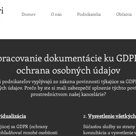
Domov
O nás
Podnikatelia
Občania
pracovanie dokumentácie ku GDPR
ochrana osobných údajov
ti podnikateľov vyplývajú zo zákona povinnosti týkajúce sa GDP
ch údajov. Prečo by ste si mali zabezpečiť splnenie týchto pov
prostredníctvom našej kancelárie?
vidualizácia
2.
Vysvetlenie všetkých
ajúcej sa GDPR (ochrany
Súčasťou služby zo strany 
zohľadňovať mnohé osobitosti
konzultácia a vysvetlenie 