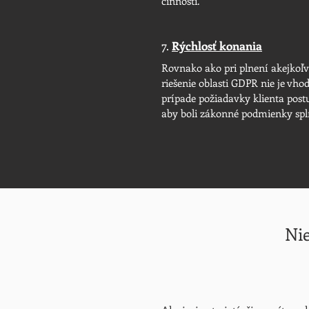
činnosti.
7.
Rýchlosť konania
Rovnako ako pri plnení akejkoľv
riešenie oblasti GDPR nie je vho
prípade požiadavky klienta postu
aby boli zákonné podmienky spl
Nie