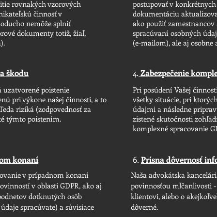
žitie rovnakých vzorových
postupovať v konkrétnych
kateľskú činnosť v
dokumentáciu aktualizova
oducho nemôže splniť
ako použiť zamestnancov a
ové dokumenty totiž, žiaľ,
spracúvaní osobných údaj
).
(e-mailom), ale aj osobne a
za škodu
4.
Zabezpečenie komple
 uzatvorené poistenie
Pri posúdení Vašej činnost
ú pri výkone našej činnosti, a to
všetky situácie, pri ktor
Teda riziká (zodpovednosť za
údajmi a následne pripra
yté týmto poistením.
zistené skutočnosti zohľa
komplexné spracovanie GD
nom konaní
6.
Prísna dôvernosť inf
upovanie v prípadnom konaní
Naša advokátska kancelári
ovinností v oblasti GDPR, ako aj
povinnosťou mlčanlivosti -
 podnetov dotknutých osôb
klientovi, alebo o akejkoľve
 údaje spracúvate) a súvisiace
dôverné.