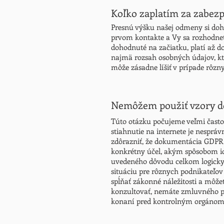
Koľko zaplatím za zabez
Presnú výšku našej odmeny si do
prvom kontakte a Vy sa rozhodnet
dohodnuté na začiatku, platí až 
najmä rozsah osobných údajov, k
môže zásadne líšiť v prípade rôzn
Nemôžem použiť vzory do
Túto otázku počujeme veľmi často
stiahnutie na internete je nespráv
zdôrazniť, že dokumentácia GDPR 
konkrétny účel, akým spôsobom ich
uvedeného dôvodu celkom logicky 
situáciu pre rôznych podnikateľov 
spĺňať zákonné náležitosti a môž
konzultovať, nemáte zmluvného pa
konaní pred kontrolným orgánom