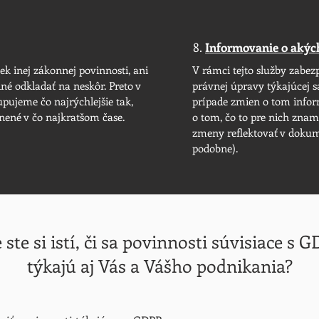
8.
Informovanie o aký
ek inej zákonnej povinnosti, ani
V rámci tejto služby zabez
dné odkladať na neskôr. Preto v
právnej úpravy týkajúcej 
pujeme čo najrýchlejšie tak,
prípade zmien o tom infor
nené v čo najkratšom čase.
o tom, čo to pre nich zna
zmeny reflektovať v dokume
podobne).
 ste si istí, či sa povinnosti súvisiace s 
týkajú aj Vás a Vášho podnikania?