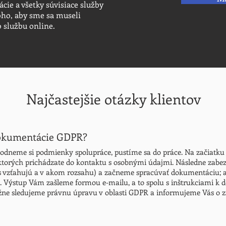
ie a všetky súvisiace služby
oho, aby sme sa museli
o službu online.
Najčastejšie otázky klientov
dokumentácie GDPR?
odneme si podmienky spolupráce, pustíme sa do práce. Na začiatku 
 ktorých prichádzate do kontaktu s osobnými údajmi. Následne zabez
ás vzťahujú a v akom rozsahu) a začneme spracúvať dokumentáciu; ak
. Výstup Vám zašleme formou e-mailu, a to spolu s inštrukciami k
ebežne sledujeme právnu úpravu v oblasti GDPR a informujeme Vás o 