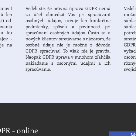
noviť
Vedeli ste, že právna úprava GDPR nemá
Vedel
ú len
za účel obmedziť Vás pri spracúvaní
možné
sti od
osobných údajov, určuje len konkrétne
súhla
vania
podmienky, spôsob a povinnosti pri
súhla
hu ku
spracúvaní osobných údajov. Často sa u
potre
jov -
nových klientov stretávame s názorom, že
stre
uje na
osobné údaje nie je možné z dôvodu
GD
GDPR spracúvať. To však nie je pravda.
vyžad
Naopak GDPR úprava v mnohom zľahčila
osobn
nakladanie s osobnými údajmi a ich
rôzny
spracúvanie.
svojic
PR - online
M