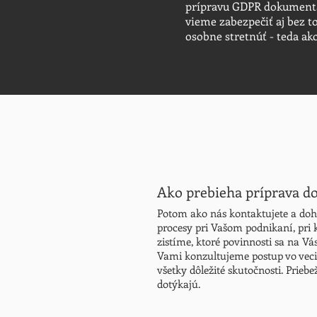
prípravu GDPR dokumentác
vieme zabezpečiť aj bez t
osobne stretnúť - teda ak
Ako prebieha príprava 
Potom ako nás kontaktujete a doh
procesy pri Vašom podnikaní, pri
zistíme, ktoré povinnosti sa na V
Vami konzultujeme postup vo veci
všetky dôležité skutočnosti. Pri
dotýkajú.