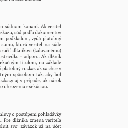
om súdnom konaní. Ak veriteľ
ozkazu, súd podľa dokumentov
ným podkladom, vydá platobný
 sumu, ktorú veriteľ na súde
oručiť dlžníkovi (žalovanému)
ostriedku – odporu. Ak dlžník
xekučným titulom, na základe
 platobný rozkaz ak sa chce v
antným spôsobom tak, aby bol
ozkazy aj v prípade, ak nárok
do ohrozenia exekúciou.
zmluvy o postúpení pohľadávky
 Pre dlžníka zmena veriteľa
niť svoj záväzok už na účet