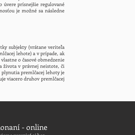
o úvere prísnejšie regulované
nosťou je možné sa následne
tky subjekty (vrátane veriteľa
lčacej lehote) a v prípade, ak
 vlastne o časové obmedzenie
života v právnej neistote, či
 plynutia premlčacej lehoty je
uje viacero druhov premlčacej
onaní - online