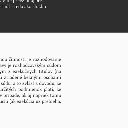
ieme prevziať aj bez
etnúť - teda ako službu
ňou činnosti je rozhodovanie
pravy je rozhodcovským súdom
ým z exekučných titulov (na
sú zriadené bežnými osobami
súdu, a to zvlášť z dôvodu, že
určitých podmienok platí, že
v prípade, ak aj napriek tomu
ciu (ak exekúcia už prebieha,