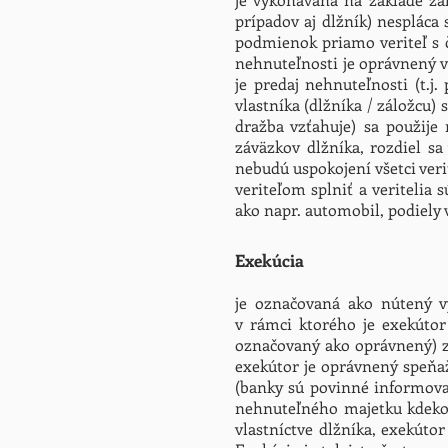
prípadov aj dlžník) nespláca
podmienok priamo veriteľ s č
nehnuteľnosti je oprávnený 
je predaj nehnuteľnosti (t.
vlastníka (dlžníka / záložcu)
dražba vzťahuje) sa použije
záväzkov dlžníka, rozdiel sa
nebudú uspokojení všetci veri
veriteľom splniť a veritelia
ako napr. automobil, podiely
Exekúcia
je označovaná ako nútený 
v rámci ktorého je exekúto
označovaný ako oprávnený) z 
exekútor je oprávnený speňa
(banky sú povinné informovať
nehnuteľného majetku kdekoľ
vlastníctve dlžníka, exekúto