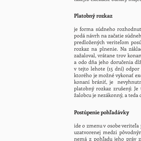
Platobný rozkaz
je forma súdneho rozhodnuti
podá návrh na začatie súdne
predložených veriteľom posú
rozkaz na plnenie. Na zákla
zažaloval, vrátane trov kona
a odo dňa jeho doručenia dl
v tejto lehote (15 dní) odp
ktorého je možné vykonať exe
konaní brániť, je nevyhnutn
platobný rozkaz zrušený. Je 
žalobcu je nezákonný, a teda 
Postúpenie pohľadávky
ide o zmenu v osobe veriteľa
uzatvorenej medzi pôvodným
nemá z pohľadu jeho práv z