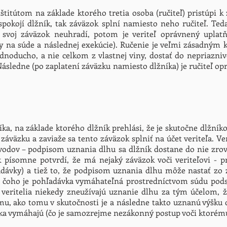
štitútom na základe ktorého tretia osoba (ručiteľ) pristúpi k
euspokojí dlžník, tak záväzok splní namiesto neho ručiteľ. Te
 svoj záväzok neuhradí, potom je veriteľ oprávnený uplat
oby na súde a následnej exekúcie). Ručenie je veľmi zásadným
dnoducho, a nie celkom z vlastnej viny, dostať do nepriaznive
Následne (po zaplatení záväzku namiesto dlžníka) je ručiteľ o
íka, na základe ktorého dlžník prehlási, že je skutočne dlžníko
záväzku a zaviaže sa tento záväzok splniť na účet veriteľa. Ver
odov – podpisom uznania dlhu sa dlžník dostane do nie zrovn
 písomne potvrdí, že má nejaký záväzok voči veriteľovi - 
adávky) a tiež to, že podpisom uznania dlhu môže nastať zo 
ku čoho je pohľadávka vymáhateľná prostredníctvom súdu pods
 veritelia niekedy zneužívajú uznanie dlhu za tým účelom, ž
mu, ako tomu v skutočnosti je a následne takto uznanú výšku 
níka vymáhajú (čo je samozrejme nezákonný postup voči ktorému