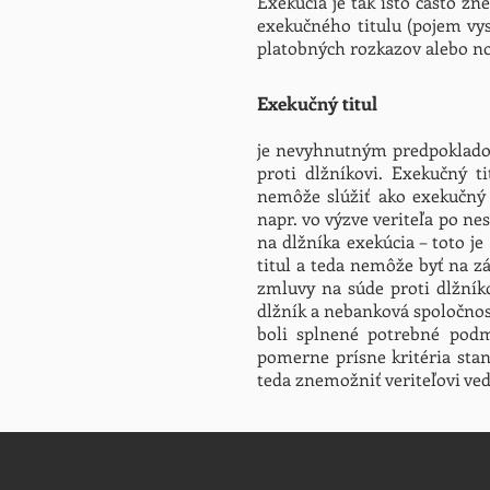
Exekúcia je tak isto často z
exekučného titulu (pojem vy
platobných rozkazov alebo no
Exekučný titul
je nevyhnutným predpokladom
proti dlžníkovi. Exekučný t
nemôže slúžiť ako exekučný 
napr. vo výzve veriteľa po n
na dlžníka exekúcia – toto j
titul a teda nemôže byť na z
zmluvy na súde proti dlžník
dlžník a nebanková spoločnos
boli splnené potrebné podm
pomerne prísne kritéria stan
teda znemožniť veriteľovi ved