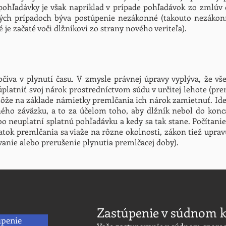
pohľadávky je však napríklad v prípade pohľadávok zo zmlúv 
rých prípadoch býva postúpenie nezákonné (takouto nezákon
 je začaté voči dlžníkovi zo strany nového veriteľa).
očíva v plynutí času. V zmysle právnej úpravy vyplýva, že vše
platniť svoj nárok prostredníctvom súdu v určitej lehote (prem
ôže na základe námietky premlčania ich nárok zamietnuť. Ide
ého záväzku, a to za účelom toho, aby dlžník nebol do konca 
o neuplatní splatnú pohľadávku a kedy sa tak stane. Počítanie
ok premlčania sa viaže na rôzne okolnosti, zákon tiež uprav
ívanie alebo prerušenie plynutia premlčacej doby).
Zastúpenie v súdnom k
úpenie