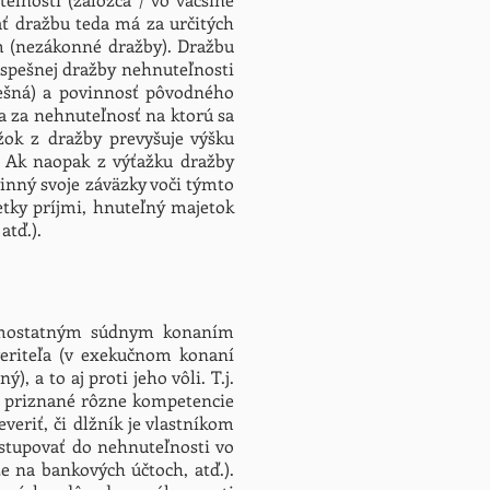
nať dražbu teda má za určitých
om (nezákonné dražby). Dražbu
spešnej dražby nehnuteľnosti
úpešná) a povinnosť pôvodného
na za nehnuteľnosť na ktorú sa
ažok z dražby prevyšuje výšku
á. Ak naopak z výťažku dražby
vinný svoje záväzky voči týmto
šetky príjmi, hnuteľný majetok
atď.).
samostatným súdnym konaním
eriteľa (v exekučnom konaní
a to aj proti jeho vôli. T.j.
a priznané rôzne kompetencie
eriť, či dlžník je vlastníkom
stupovať do nehnuteľnosti vo
e na bankových účtoch, atď.).