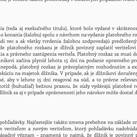
a (teda aj exekučného titulu), ktoré bolo vydané v skráten
ho konania (žalobu) spolu s návrhom na vydanie platobného r
di vec a ak všetky tvrdenia žalobcu zodpovedajú predlože
de platobného rozkazu je dlžník povinný zaplatiť veriteľovi
nia a právneho zastúpenia veriteľa. Platobný rozkaz sa musí d
žníkovi začína plynúť lehota 15 dní na podanie opravného pr
or nepodá, platobný rozkaz je právoplatným rozhodnutím a e
kúciu na majetok dlžníka. V prípade, ak je dlžníkovi doručený
é, aby v lehote 15 dní reagoval na súd, a to právne relev
totiž (buhužiaľ) bežnou praxou, že súdy vydávajú platobné r
dlžník sa aj v prípade oprávnenosti jeho nárokov môže dostať 
 pohľadávky. Najčastejšie takáto zmena prebehne na základe 
 veriteľom a novým veriteľom, ktorý pohľadávku nadobúda.
ásadný význam – znamená to najmä, že dlžník je povinný pl