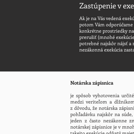
Zastúpenie v e
Ak je na Vás vedená exek
potom Vám odporúčame p
konkrétne prostriedky na
prerušiť (mnohé exekúcie
potrebné najskôr nájsť a 
nezákonná exekúcia zasta
Notárska zápisnica
je spôsob vyhotovenia určit
medzi veriteľom a dlžníkom 
z dôvodu, že notárska zápisn
pohľadávku najskôr na súde, 
jeden z často nezákonne zne
notárskej zápisnice je v mn
takejto exekúcie odňatý majet