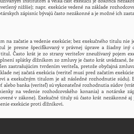
neužívaným inštitútom a veľká časť exekúcií je dokonca nezá
svetlený nižšie); napr. exekúcie vedené na základe rozhodco
társkych zápisníc bývajú často nezákonné a je možné ich zasta
 na začatie a vedenie exekúcie; bez exekučného titulu nie j
itul je presne špecifikovaný v právnej úprave a žiadny in
titul. Často krát je zo strany veriteľov zneužívaný pojem e
esplnení splátky dlžníkom zo zmluvy je často krát uvádzané, ž
e len zastrašujúcim tvrdením veriteľa, pretože obyčajná zmlu
áklade nej začatá exekúcia (veriteľ musí pred začatím exekúci
ovi a exekučným titulom je až následné rozhodnutie súdu).
ť alebo banka (veriteľ) sú vykonateľné rozhodnutia súdov (vr
ienky na vedenie rozhodcovského konania) a notárske zápi
ovené v zákone). Exekučné tituly sú často krát nezákonné aj 
enie exekúcie proti dlžníkovi.