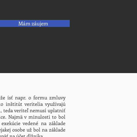
Mám záujem
ôže ísť napr. o formu zmluvy
inštitút veritelia využívajú
 teda veriteľ nemusí uplatniť
ice. Najmä v minulosti to bol
a exekúcie vedené na základe
jakej osobe už bol na základe
späť na účet dlžníka.