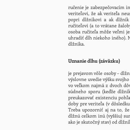
ručenie je zabezpečovacím in
veriteľovi, že ak veriteľa n
popri dlžníkovi a ak dlžník
ručiteľovi (a to vrátane žal
osoba ručiteľa môže veľmi je
uhradiť dlh niekoho iného). 
dlžníka.
Uznanie dlhu (záväzku)
je prejavom vôle osoby – dlžn
výslovne uvedie výšku svojho 
vo veľkom najmä z dvoch dôv
súdneho sporu (keďže dlžník
preukazovať existenciu pohľ
doby pre veriteľa (v dôsled
Treba upozorniť aj na to, že
dlžnú celkom inú (vyššiu) su
ako je skutočný stav) od dlž