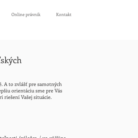
Online právnik
Kontakt
ľských
é. A to zvlášť pre samotných
epšiu orientáciu sme pre Vás
 riešení Vašej situácie.
eľnosti (záložca / vo väčšine