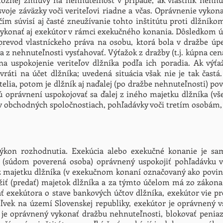
 svoje záväzky voči veriteľovi riadne a včas. Oprávnenie vyko
ím súvisí aj časté zneužívanie tohto inštitútu proti dlžník
vykonať aj exekútor v rámci exekučného konania. Dôsledkom ú
j. prevod vlastníckeho práva na osobu, ktorá bola v dražbe 
 sa z nehnuteľnosti vysťahovať. Výťažok z dražby (t.j. kúpna ce
 na uspokojenie veriteľov dlžníka podľa ich poradia. Ak výť
 vráti na účet dlžníka; uvedená situácia však nie je tak čast
telia, potom je dlžník aj naďalej (po dražbe nehnuteľnosti) po
 sú oprávnení uspokojovať sa ďalej z iného majetku dlžníka (v
 v obchodných spoločnostiach, pohľadávky voči tretím osobám, 
výkon rozhodnutia. Exekúcia alebo exekučné konanie je 
r (súdom poverená osoba) oprávnený uspokojiť pohľadávku v
majetku dlžníka (v exekučnom konaní označovaný ako povinný), 
žiť (predať) majetok dlžníka a za týmto účelom má zo zákon
 exekútora o stave bankových účtov dlžníka, exekútor vie prev
vek na území Slovenskej republiky, exekútor je oprávnený v
r je oprávnený vykonať dražbu nehnuteľnosti, blokovať peniaz