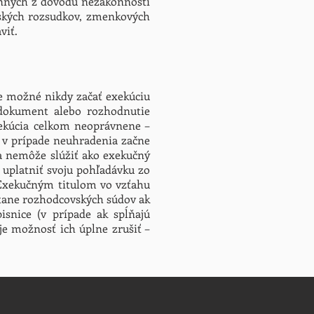
konných z dôvodu nezákonnosti
vských rozsudkov, zmenkových
viť.
e možné nikdy začať exekúciu
ý dokument alebo rozhodnutie
xekúcia celkom neoprávnene –
e v prípade neuhradenia začne
va nemôže slúžiť ako exekučný
e uplatniť svoju pohľadávku zo
 Exekučným titulom vo vzťahu
átane rozhodcovských súdov ak
snice (v prípade ak spĺňajú
je možnosť ich úplne zrušiť –