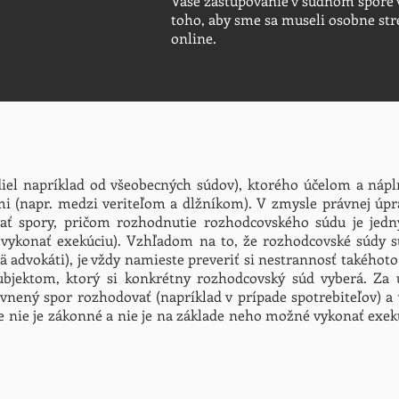
Vaše zastupovanie v súdnom spore v
toho, aby sme sa museli osobne str
online.
diel napríklad od všeobecných súdov), ktorého účelom a nápl
i (napr. medzi veriteľom a dlžníkom). V zmysle právnej ú
ť spory, pričom rozhodnutie rozhodcovského súdu je jedn
 vykonať exekúciu). Vzhľadom na to, že rozhodcovské súdy 
ä advokáti), je vždy namieste preveriť si nestrannosť takéhoto 
 subjektom, ktorý si konkrétny rozhodcovský súd vyberá. Za 
vnený spor rozhodovať (napríklad v prípade spotrebiteľov) a 
 nie je zákonné a nie je na základe neho možné vykonať exekú