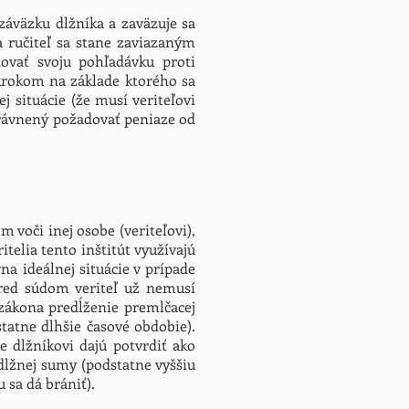
 záväzku dlžníka a zaväzuje sa
da ručiteľ sa stane zaviazaným
ňovať svoju pohľadávku proti
 krokom na základe ktorého sa
j situácie (že musí veriteľovi
právnený požadovať peniaze od
m voči inej osobe (veriteľovi),
itelia tento inštitút využívajú
a ideálnej situácie v prípade
pred súdom veriteľ už nemusí
zákona predĺženie premlčacej
tatne dlhšie časové obdobie).
e dlžníkovi dajú potvrdiť ako
dlžnej sumy (podstatne vyššiu
 sa dá brániť).