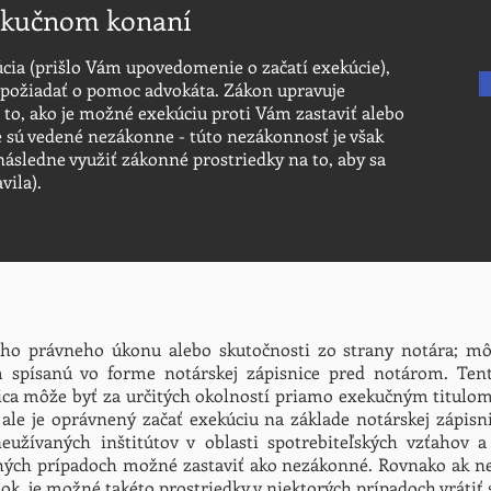
xekučnom konaní
úcia (prišlo Vám upovedomenie o začatí exekúcie),
ožiadať o pomoc advokáta. Zákon upravuje
 to, ako je možné exekúciu proti Vám zastaviť alebo
 sú vedené nezákonne - túto nezákonnosť je však
následne využiť zákonné prostriedky na to, aby sa
vila).
ého právneho úkonu alebo skutočnosti zo strany notára; m
spísanú vo forme notárskej zápisnice pred notárom. Tento 
ica môže byť za určitých okolností priamo exekučným titulom,
ale je oprávnený začať exekúciu na základe notárskej zápisn
užívaných inštitútov v oblasti spotrebiteľských vzťahov 
ohých prípadoch možné zastaviť ako nezákonné. Rovnako ak ne
ok, je možné takéto prostriedky v niektorých prípadoch vrátiť 