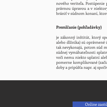
nového veriteľa. Postúpenie 
právnou úpravou a v niekto
brániť v súdnom konaní, ktoré
Premlčanie (pohľadávky)
je zákonný inštitút, ktorý sp
alebo dlžníka) sú oprávnené ú
tak nevykonajú, potom súd m
súdnej vymáhateľnosti splatn
voči nemu niekto uplatní aleb
pomerne komplikované (začiat
doby a pripúšťa napr. aj spoč
Online zast