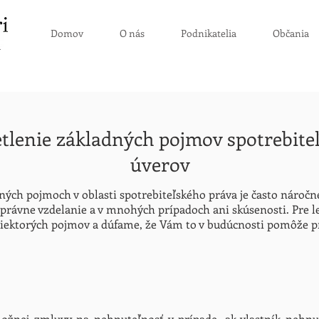
Domov
O nás
Podnikatelia
Občania
tlenie základných pojmov spotrebite
úverov
ných pojmoch v oblasti spotrebiteľského práva je často náročn
 právne vzdelanie a v mnohých prípadoch ani skúsenosti. Pre l
 niektorých pojmov a dúfame, že Vám to v budúcnosti pomôže pri
ložnej zmluvy na nehnuteľnosť v prípade, ak vlastník nehnut